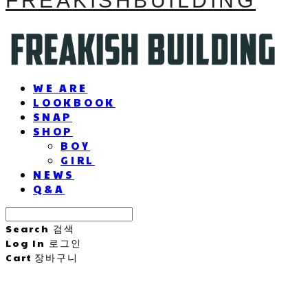
FREAKISHBUILDING
WE ARE
LOOKBOOK
SNAP
SHOP
BOY
GIRL
NEWS
Q&A
Search
검색
Log In
로그인
Cart
장바구니