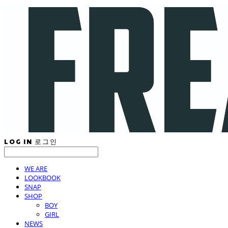
LOG IN
로그인
WE ARE
LOOKBOOK
SNAP
SHOP
BOY
GIRL
NEWS