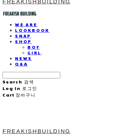
FREAKISHBUILDING
WE ARE
LOOKBOOK
SNAP
SHOP
BOY
GIRL
NEWS
Q&A
Search
검색
Log In
로그인
Cart
장바구니
FREAKISHBUILDING