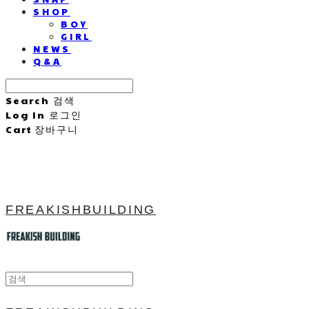
SHOP
BOY
GIRL
NEWS
Q&A
Search
검색
Log In
로그인
Cart
장바구니
FREAKISHBUILDING