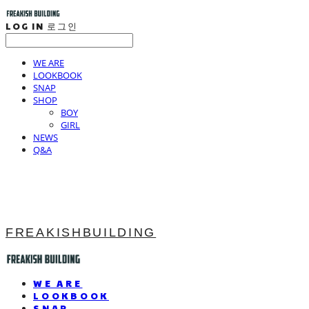
LOG IN
로그인
WE ARE
LOOKBOOK
SNAP
SHOP
BOY
GIRL
NEWS
Q&A
FREAKISHBUILDING
WE ARE
LOOKBOOK
SNAP