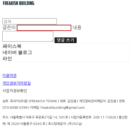
글쓴이
내용
댓글 쓰기
페이스북
네이버 블로그
라인
이용약관
개인정보처리방침
사업자정보확인
상호: 프리키쉬타운 (FREAKISH TOWN) | 대표: 김진겸 | 개인정보관리책임자: 김진겸 | 전화:
070-8098-5399 | 이메일: freakishbuilding@gmail.com
주소: 서울특별시 마포구 포은로2가길 14, 501호 | 사업자등록번호:
208-11-72628
| 통신판
매:
제 2020-서울중구-0240 호
| 호스팅제공자: (주)식스샵