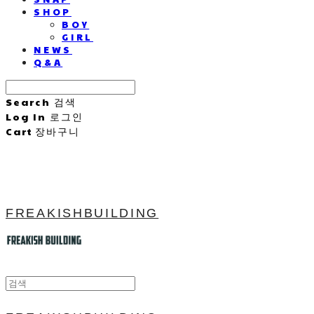
SHOP
BOY
GIRL
NEWS
Q&A
Search
검색
Log In
로그인
Cart
장바구니
FREAKISHBUILDING