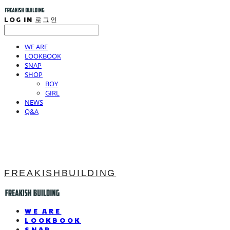
LOG IN
로그인
WE ARE
LOOKBOOK
SNAP
SHOP
BOY
GIRL
NEWS
Q&A
FREAKISHBUILDING
WE ARE
LOOKBOOK
SNAP