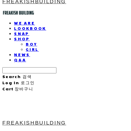
FREAKISHBUILDING
WE ARE
LOOKBOOK
SNAP
SHOP
BOY
GIRL
NEWS
Q&A
Search
검색
Log In
로그인
Cart
장바구니
FREAKISHBUILDING