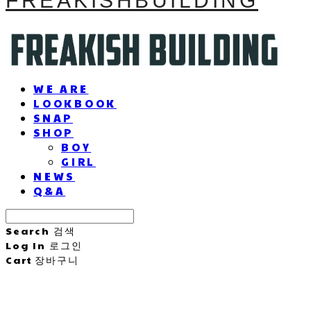
FREAKISHBUILDING
WE ARE
LOOKBOOK
SNAP
SHOP
BOY
GIRL
NEWS
Q&A
Search
검색
Log In
로그인
Cart
장바구니