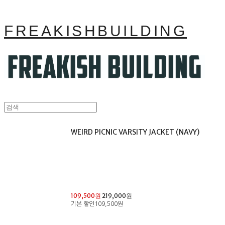
FREAKISHBUILDING
WEIRD PICNIC VARSITY JACKET (NAVY)
109,500원
219,000원
기본 할인
109,500원