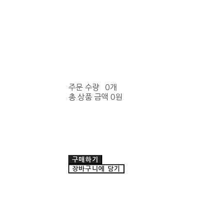
주문 수량
0개
총 상품 금액
0원
구매하기
장바구니에 담기