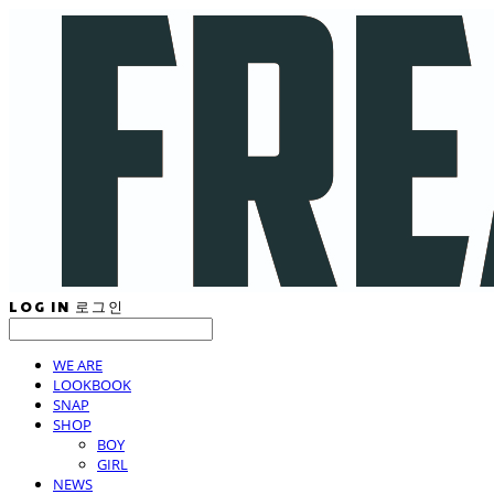
LOG IN
로그인
WE ARE
LOOKBOOK
SNAP
SHOP
BOY
GIRL
NEWS