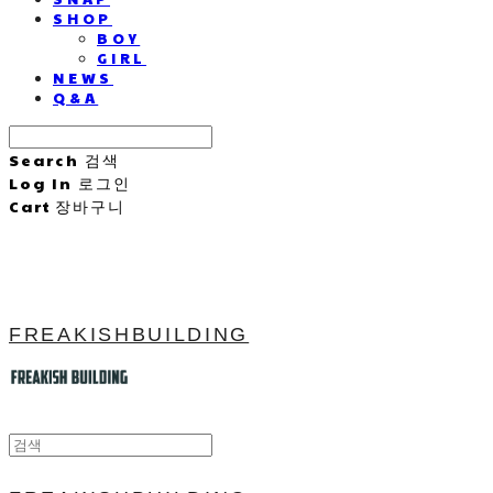
SHOP
BOY
GIRL
NEWS
Q&A
Search
검색
Log In
로그인
Cart
장바구니
FREAKISHBUILDING