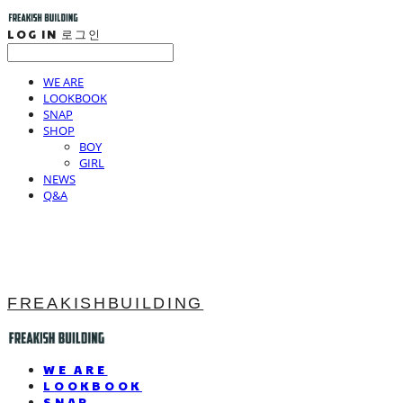
LOG IN
로그인
WE ARE
LOOKBOOK
SNAP
SHOP
BOY
GIRL
NEWS
Q&A
FREAKISHBUILDING
WE ARE
LOOKBOOK
SNAP