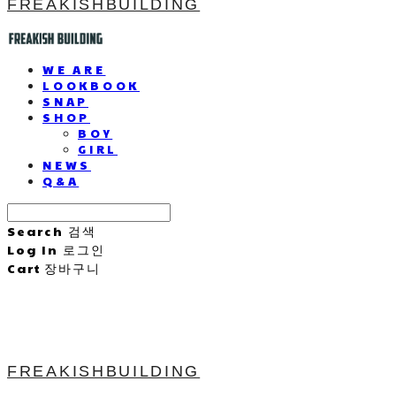
FREAKISHBUILDING
WE ARE
LOOKBOOK
SNAP
SHOP
BOY
GIRL
NEWS
Q&A
Search
검색
Log In
로그인
Cart
장바구니
FREAKISHBUILDING