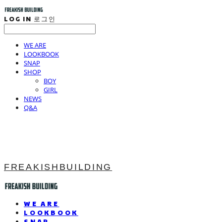
LOG IN
로그인
WE ARE
LOOKBOOK
SNAP
SHOP
BOY
GIRL
NEWS
Q&A
FREAKISHBUILDING
WE ARE
LOOKBOOK
SNAP