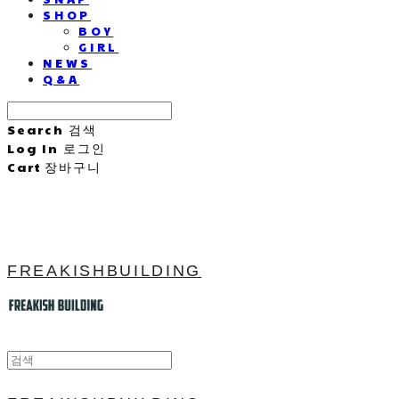
SHOP
BOY
GIRL
NEWS
Q&A
Search
검색
Log In
로그인
Cart
장바구니
FREAKISHBUILDING