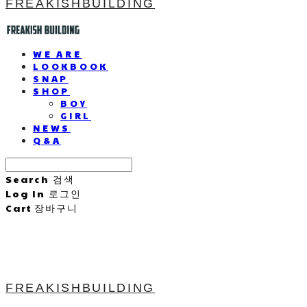
FREAKISHBUILDING
WE ARE
LOOKBOOK
SNAP
SHOP
BOY
GIRL
NEWS
Q&A
Search
검색
Log In
로그인
Cart
장바구니
FREAKISHBUILDING